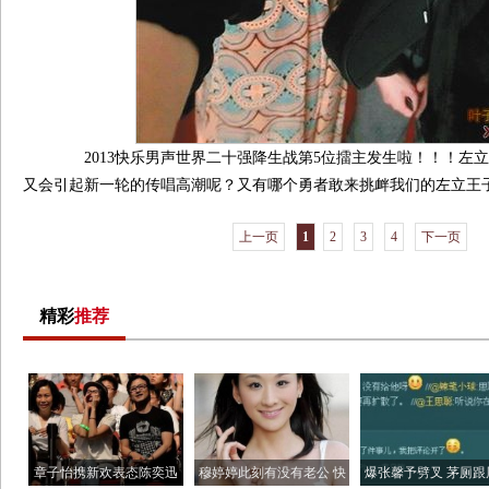
2013快乐男声世界二十强降生战第5位擂主发生啦！！！左
又会引起新一轮的传唱高潮呢？又有哪个勇者敢来挑衅我们的左立王子
上一页
1
2
3
4
下一页
精彩
推荐
章子怡携新欢表态陈奕迅
穆婷婷此刻有没有老公 快
爆张馨予劈叉 茅厕跟