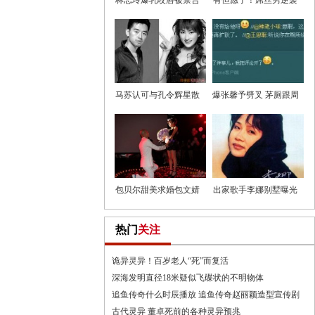
林志玲爆乳咬唇被禁告
有但愿了！屌丝男逆袭
白曝光
与女神
马苏认可与孔令辉星散
爆张馨予劈叉 茅厕跟周
11年长
杰伦X
包贝尔甜美求婚包文婧
出家歌手李娜别墅曝光
包贝
出家
热门
关注
诡异灵异！百岁老人“死”而复活
深海发明直径18米疑似飞碟状的不明物体
追鱼传奇什么时辰播放 追鱼传奇赵丽颖造型宣传剧
古代灵异 董卓死前的各种灵异预兆