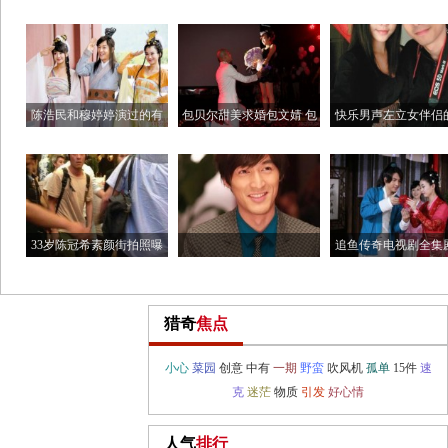
演唱会
乐大
伦XXX
陈浩民和穆婷婷演过的有
包贝尔甜美求婚包文婧 包
快乐男声左立女伴侣
哪些电
贝尔
爸是谁
33岁陈冠希素颜街拍照曝
追鱼传奇电视剧全集
光 陈
先容
猎奇
焦点
胡歌被传成婚了微博爆粗
口 胡
小心
菜园
创意
中有
一期
野蛮
吹风机
孤单
15件
速
克
迷茫
物质
引发
好心情
人气
排行