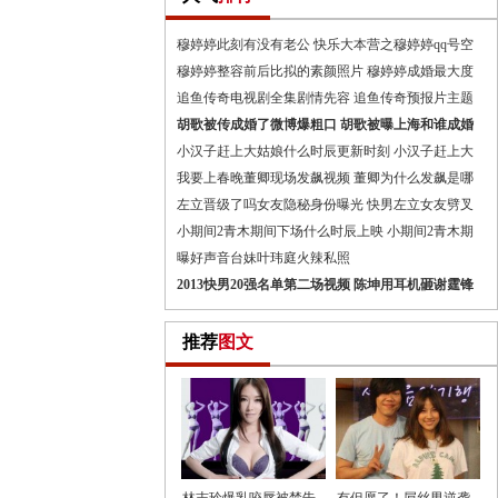
穆婷婷此刻有没有老公 快乐大本营之穆婷婷qq号空
穆婷婷整容前后比拟的素颜照片 穆婷婷成婚最大度
追鱼传奇电视剧全集剧情先容 追鱼传奇预报片主题
胡歌被传成婚了微博爆粗口 胡歌被曝上海和谁成婚
小汉子赶上大姑娘什么时辰更新时刻 小汉子赶上大
我要上春晚董卿现场发飙视频 董卿为什么发飙是哪
左立晋级了吗女友隐秘身份曝光 快男左立女友劈叉
小期间2青木期间下场什么时辰上映 小期间2青木期
曝好声音台妹叶玮庭火辣私照
2013快男20强名单第二场视频 陈坤用耳机砸谢霆锋
推荐
图文