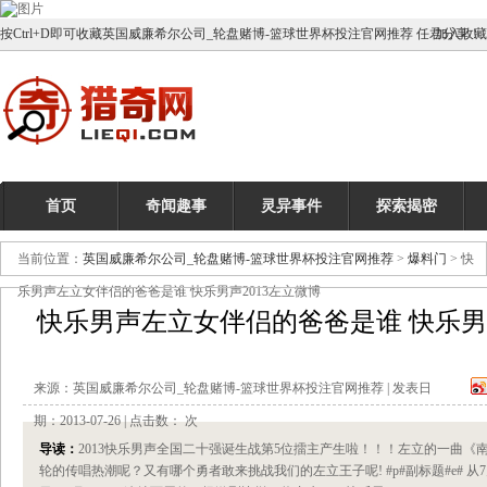
按Ctrl+D即可收藏英国威廉希尔公司_轮盘赌博-篮球世界杯投注官网推荐 任君分享！
加入收藏
首页
奇闻趣事
灵异事件
探索揭密
当前位置：
英国威廉希尔公司_轮盘赌博-篮球世界杯投注官网推荐
>
爆料门
> 快
乐男声左立女伴侣的爸爸是谁 快乐男声2013左立微博
快乐男声左立女伴侣的爸爸是谁 快乐男声
来源：英国威廉希尔公司_轮盘赌博-篮球世界杯投注官网推荐 | 发表日
期：2013-07-26 | 点击数：
次
导读：
2013快乐男声全国二十强诞生战第5位擂主产生啦！！！左立的一曲《
轮的传唱热潮呢？又有哪个勇者敢来挑战我们的左立王子呢! #p#副标题#e# 从7