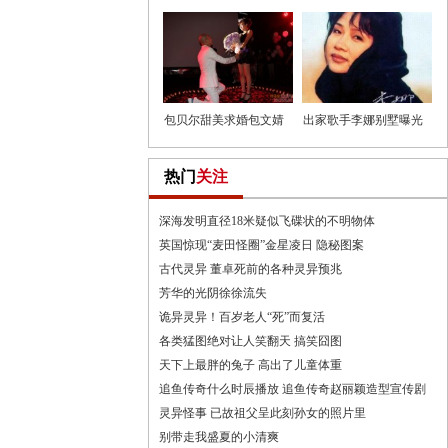
11年长
杰伦X
包贝尔甜美求婚包文婧
出家歌手李娜别墅曝光
包贝
出家
热门
关注
深海发明直径18米疑似飞碟状的不明物体
英国惊现“麦田怪圈”金星凌日 隐秘图案
古代灵异 董卓死前的各种灵异预兆
芳华的光阴徐徐流失
诡异灵异！百岁老人“死”而复活
各类猛图绝对让人笑翻天 搞笑囧图
天下上最胖的兔子 高出了儿童体重
追鱼传奇什么时辰播放 追鱼传奇赵丽颖造型宣传剧
灵异怪事 已故祖父呈此刻孙女的照片里
别带走我盛夏的小清爽