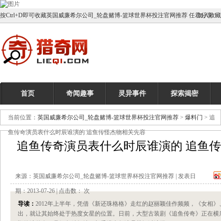
按Ctrl+D即可收藏英国威廉希尔公司_轮盘赌博-篮球世界杯投注官网推荐 任君分享！
加入收藏
首页
奇闻趣事
灵异事件
探索揭密
当前位置：
英国威廉希尔公司_轮盘赌博-篮球世界杯投注官网推荐
>
爆料门
> 追
鱼传奇演员表什么时辰谁演的 追鱼传怪杰物相关先容
追鱼传奇演员表什么时辰谁演的 追鱼
来源：英国威廉希尔公司_轮盘赌博-篮球世界杯投注官网推荐 | 发表日
期：2013-07-26 | 点击数：
次
导读：
2012年上半年，凭借《新还珠格格》走红的赵丽颖佳作频频，《女相
出，就让其始终处于热度女星的位置。日前，大型古装剧《追鱼传奇》正在横