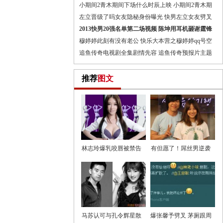
小期间2青木期间下场什么时辰上映 小期间2青木期
左立晋级了吗女友隐秘身份曝光 快男左立女友劈叉
2013快男20强名单第二场视频 陈坤用耳机砸谢霆锋
穆婷婷此刻有没有老公 快乐大本营之穆婷婷qq号空
追鱼传奇电视剧全集剧情先容 追鱼传奇预报片主题
推荐
图文
林志玲爆乳咬唇被禁告
有但愿了！屌丝男逆袭
白曝光
与女神
马苏认可与孔令辉星散
爆张馨予劈叉 茅厕跟周