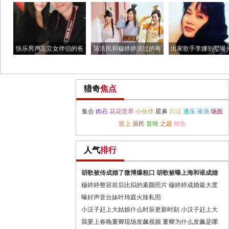
胡歌被传成婚了微博
口 胡
快乐男声左立女伴侣的爸
陈浩民和穆婷婷演过的有
出家歌手李娜别墅曝光
爸是谁
哪些电
家歌
猎奇
焦点
集合
肉石
花花世界
小伙伴
星鼻
四溢
遭乐
液滴
场面
世上
居民
首映
之超
鲫鱼
人气
排行
胡歌被传成婚了微博爆粗口 胡歌被曝上海和谁成婚
穆婷婷整容前后比拟的素颜照片 穆婷婷成婚最大度
曝好声音台妹叶玮庭火辣私照
小汉子赶上大姑娘什么时辰更新时刻 小汉子赶上大
我要上春晚董卿现场发飙视频 董卿为什么发飙是哪