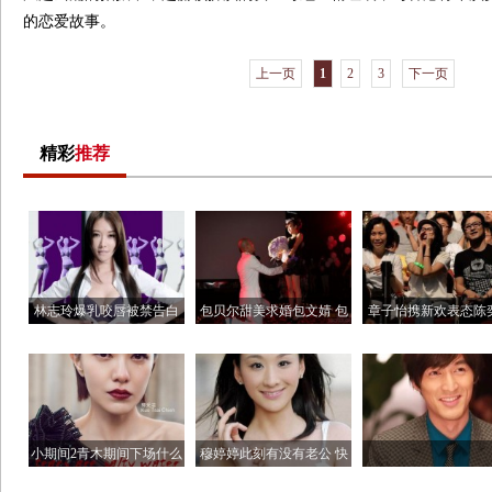
的恋爱故事。
上一页
1
2
3
下一页
精彩
推荐
林志玲爆乳咬唇被禁告白
包贝尔甜美求婚包文婧 包
章子怡携新欢表态陈
曝光
贝尔
演唱会
小期间2青木期间下场什么
穆婷婷此刻有没有老公 快
时辰
乐大