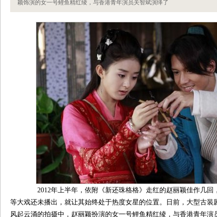
颖饰演的女一号鲤鱼精红绫，与香港青年演员关智斌演绎了
2012年上半年，依附《新还珠格格》走红的赵丽颖佳作几回
等大戏还未播出，就让其始终处于热度女星的位置。日前，大型古装
风起云涌的拍摄中，赵丽颖扮演的女一号鲤鱼精红绫，与香港青年演