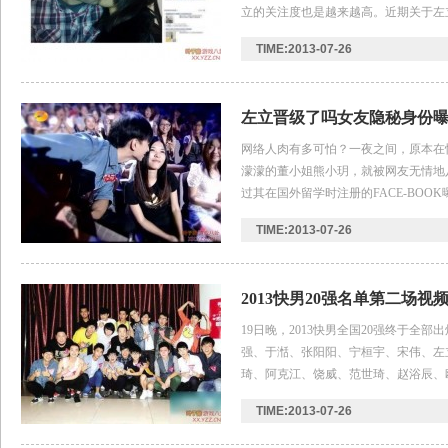
立的关注度也是越来越高。近期关于左
断。而在昨晚比赛开始之前，便有网友
TIME:2013-07-26
左立晋级了吗女友隐秘身份曝
情
网络人肉有多可怕？一夜之间，原本在
濛濛的董小姐熊小玥，就被网友无情地
过其在国外留学时注册的FACE-BOO
熊小玥的诸多网络账号均被网友无情地
TIME:2013-07-26
2013快男20强名单第二场视
掐
19日晚，2013快男全国20强终于全
强、于湉、张阳阳、宁桓宇、宋伟、左
琦、阿克江、饶威、范世琦、赵浴辰、
王启。让人颇为意外的是，在评审宣布
TIME:2013-07-26