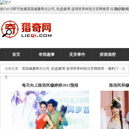
按Ctrl+D即可收藏英国威廉希尔公司_轮盘赌博-篮球世界杯投注官网推荐 任君分享！
加入收藏
首页
奇闻趣事
灵异事件
探索揭密
当前位置：
英国威廉希尔公司_轮盘赌博-篮球世界杯投注官网推荐
>
爆料门
> 正
文
每天向上陈浩民穆婷婷2013预报
陈浩民和