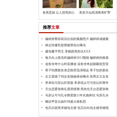
各类恶搞 让人想死的心
美若天仙高清唯美旷野
都有
写真
推荐
文章
穆婷婷整容前后比拟的素颜照片 穆婷婷成婚最
林志玲爆乳咬唇被禁告白曝光
爆张馨予劈叉 茅厕跟周杰伦XXX
每天向上陈浩民穆婷婷2013预报 穆婷婷的根基
追鱼传奇什么时辰播放 追鱼传奇赵丽颖造型宣
章子怡携新欢表态陈奕迅演唱会 章子怡的新欢
左立晋级了吗女友隐秘身份曝光 快男左立女友
李承铉与安以轩星散 李承铉认可与安以轩两年
天台恋爱首映礼票房猜测 周杰伦天台恋爱首映
马苏认可与孔令辉星散11年长跑终结 马苏孔令
曝好声音台妹叶玮庭火辣私照
包贝尔甜美求婚包文婧 包贝尔向包文婧求婚现