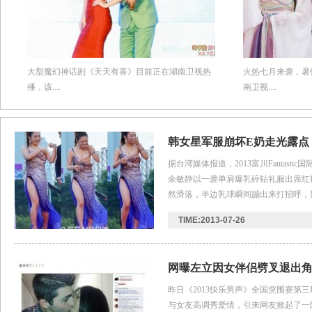
大型魔幻神话剧《天天有喜》目前正在湖南卫视热
火热七月来袭，暑
播，该....
南卫视....
韩女星军服崩坏E奶走光露点
据台湾媒体报道，2013富川Fantast
余敏静以一袭单肩爆乳碎钻礼服出席红
然滑落，半边乳球瞬间蹦出来打招呼，
出女星最爱用来挤出事业线的封箱胶带
TIME:2013-07-26
网曝左立因女伴侣劈叉退出角
片
昨日《2013快乐男声》全国突围赛第
与女友高调秀爱情，引来网友掀起了一