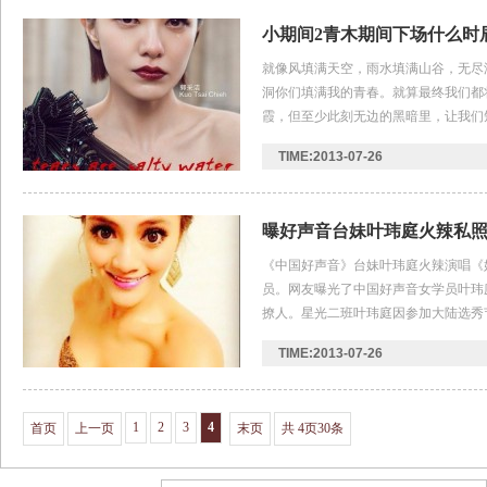
小期间2青木期间下场什么时
海报
就像风填满天空，雨水填满山谷，无尽
洞你们填满我的青春。就算最终我们都
霞，但至少此刻无边的黑暗里，让我们
肩。《小时代2：青木时代》 《小时代
TIME:2013-07-26
曝好声音台妹叶玮庭火辣私
《中国好声音》台妹叶玮庭火辣演唱《
员。网友曝光了中国好声音女学员叶玮
撩人。星光二班叶玮庭因参加大陆选秀
区，引发台湾网友炮轰她失格。 同为
TIME:2013-07-26
1
2
3
4
首页
上一页
末页
共 4页30条