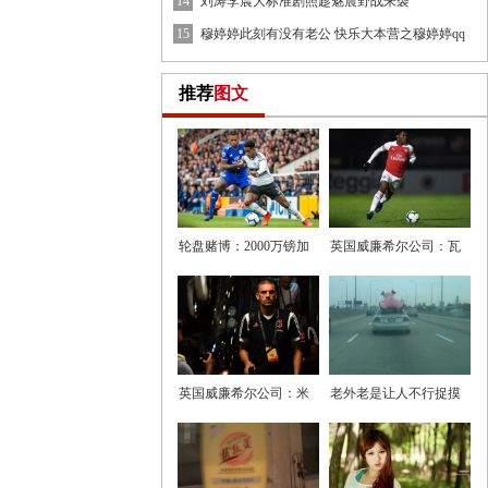
左
14
刘涛李晨大标准剧照趁魅震野战来袭
15
穆婷婷此刻有没有老公 快乐大本营之穆婷婷qq
号
推荐
图文
轮盘赌博：2000万镑加
英国威廉希尔公司：瓦
浮动，
伦西亚
英国威廉希尔公司：米
老外老是让人不行捉摸
兰依然
搞笑