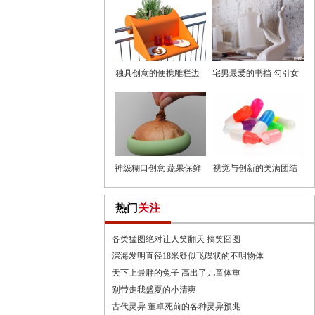
独具创意的便携雕栏边
宅男最爱的书挡 勾引女
桌
神的
神级糊口创意 蔬果保鲜
视觉与创新的美满团结
套
药丸
热门
关注
各类猛图绝对让人笑翻天 搞笑囧图
深海发明直径18米疑似飞碟状的不明物体
天下上最胖的兔子 高出了儿童体重
别带走我盛夏的小清爽
古代灵异 董卓死前的各种灵异预兆