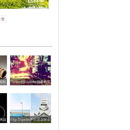
一页
艺相机
Atelier Olschinsky抽象构筑
艺
超快自
Filip Dujardin不行思议的创
意