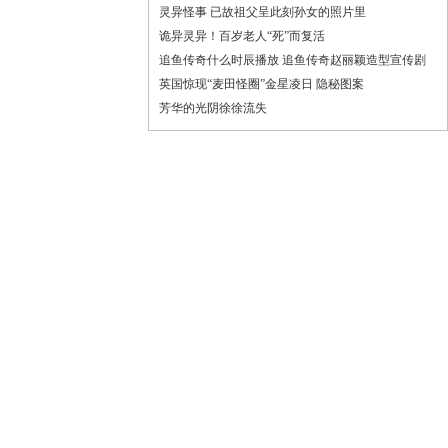
灵异怪事 已故祖父呈此刻孙女的照片里
诡异灵异！百岁老人“死”而复活
追鱼传奇什么时辰播放 追鱼传奇赵丽颖造型宣传剧
英国惊现“麦田怪圈”金星凌日 隐秘图案
芳华的光阴徐徐流失