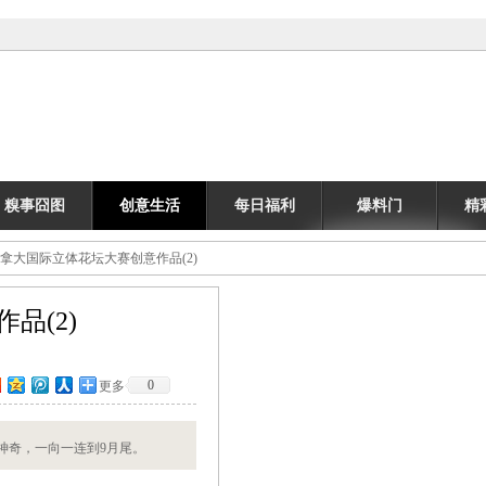
糗事囧图
创意生活
每日福利
爆料门
精
加拿大国际立体花坛大赛创意作品(2)
品(2)
0
更多
神奇，一向一连到9月尾。