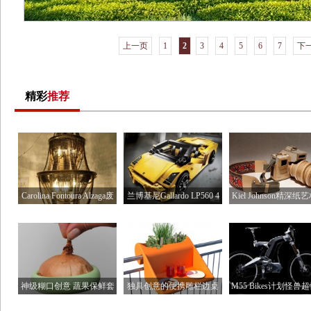
上一页
1
2
3
4
5
6
7
下
精彩
推荐
Carolina Fontoura Alzaga废
兰博基尼Gallardo LP560 4
Kiel Johnson精深纸
旧
乐高
神级糊口创意 蔬果保鲜套
独具创意的便携雕栏边桌
M55 Bikes计划怪兽
行车