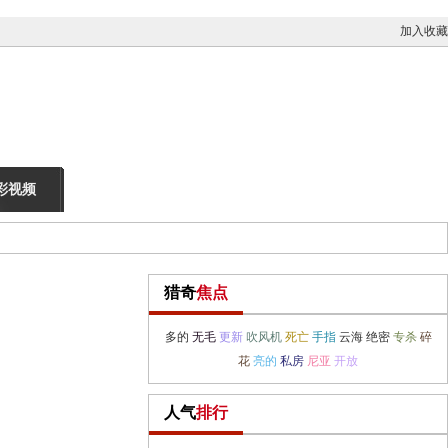
加入收藏
彩视频
猎奇
焦点
多的
无毛
更新
吹风机
死亡
手指
云海
绝密
专杀
碎
花
亮的
私房
尼亚
开放
人气
排行