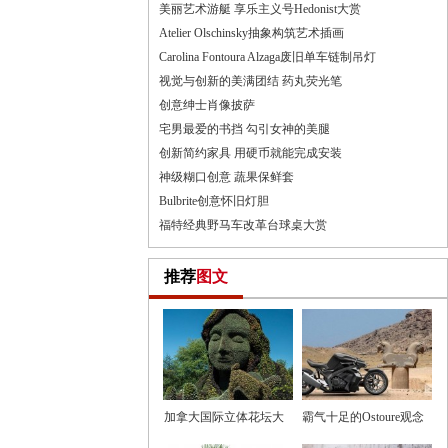
美丽艺术游艇 享乐主义号Hedonist大赏
Atelier Olschinsky抽象构筑艺术插画
Carolina Fontoura Alzaga废旧单车链制吊灯
视觉与创新的美满团结 药丸荧光笔
创意绅士肖像披萨
宅男最爱的书挡 勾引女神的美腿
创新简约家具 用硬币就能完成安装
神级糊口创意 蔬果保鲜套
Bulbrite创意怀旧灯胆
福特经典野马车改革台球桌大赏
推荐
图文
加拿大国际立体花坛大
霸气十足的Ostoure观念
赛创意
摩托