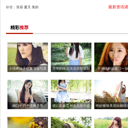
最新资讯
标签：
笑容
夏天
美的
精彩
推荐
小清爽妹子优雅淡妆写真
芳华的味道洗浴在朝晨阳
干净纯粹的夏日一
光
糊口中的小清爽美男
就让影象互相在思路中盘
绝妙雅致美眉姑娘味
旋