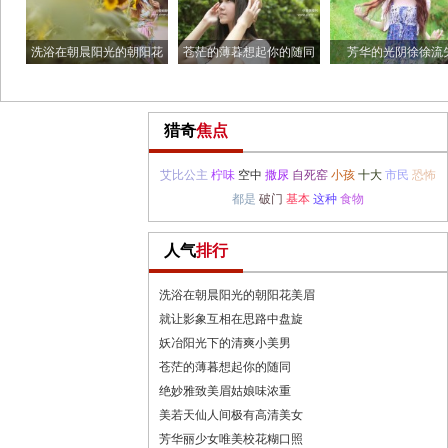
洗浴在朝晨阳光的朝阳花
苍茫的薄暮想起你的随同
芳华的光阴徐徐流
美眉
猎奇
焦点
艾比公主
柠味
空中
撒尿
自死窑
小孩
十大
市民
恐怖
都是
破门
基本
这种
食物
人气
排行
洗浴在朝晨阳光的朝阳花美眉
就让影象互相在思路中盘旋
妖冶阳光下的清爽小美男
苍茫的薄暮想起你的随同
绝妙雅致美眉姑娘味浓重
美若天仙人间极有高清美女
芳华丽少女唯美校花糊口照