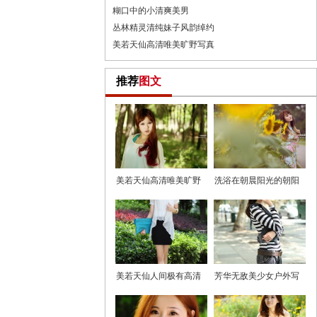
糊口中的小清爽美男
丛林精灵清纯妹子风韵绰约
美若天仙高清唯美旷野写真
推荐
图文
美若天仙高清唯美旷野
洗浴在朝晨阳光的朝阳
写真
花美眉
美若天仙人间极有高清
芳华无敌美少女户外写
美女
真