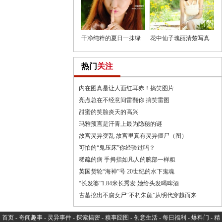
干净纯粹的夏日一抹绿
花中仙子瑰丽清楚写真
热门
关注
内在图真是让人面红耳赤！搞笑图片
亮点总在不经意间雷翻你 搞笑雷图
甜蜜的笑脸炎天的高兴
玛雅预言是汗青上最为隐秘的谜
故宫灵异变乱 故宫里真有灵异僵尸（图）
可怕的“鬼压床”你经验过吗？
稀疏的病 手拇指如凡人的腕部一样粗
英国货轮“海神”号 20世纪的水下鬼魂
“长发婆”1.84米长秀发 她给头发喝啤酒
古墓挖出不腐女尸“不朽朱颜”从明代穿越而来
首页
-
奇闻趣事
-
灵异事件
-
探索揭密
-
糗事囧图
-
创意生活
-
每日福利
-
爆料门
-
精