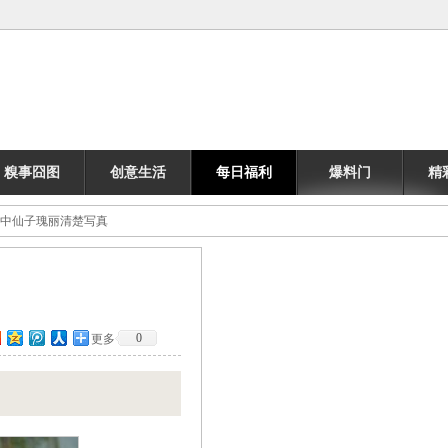
糗事囧图
创意生活
每日福利
爆料门
精
花中仙子瑰丽清楚写真
0
更多