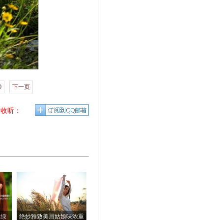
0
下一页
请收听：
抹绿
绝妙雅致美眉姑娘味浓重