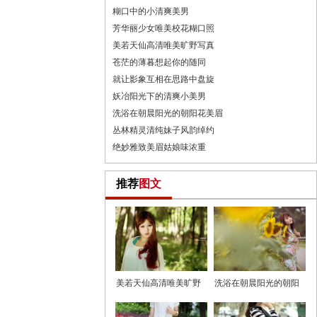
糊口中的小清爽美男
芳华丽少女唯美校花糊口照
美若天仙高清唯美旷野写真
苍茫的薄暮想起你的随同
就让影象互相在思路中盘旋
妖冶阳光下的清爽小美男
洗浴在朝晨阳光的朝阳花美眉
丛林精灵清纯妹子风韵绰约
绝妙雅致美眉姑娘味浓重
推荐
图文
美若天仙高清唯美旷野
洗浴在朝晨阳光的朝阳
写真
花美眉