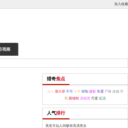
加入收藏
彩视频
猎奇
焦点
这么
显示屏
不可
小哥
研制
摄影
车震
尸体
泳池
市
民
眼镜蛇
训练营
尺度
近况
人气
排行
美若天仙人间极有高清美女