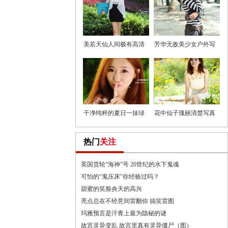
美若天仙人间极有高清
芳华无敌美少女户外写
美女
真
干净纯粹的夏日一抹绿
花中仙子瑰丽清楚写真
热门
关注
英国货轮“海神”号 20世纪的水下鬼魂
可怕的“鬼压床”你经验过吗？
甜蜜的笑脸炎天的高兴
亮点总在不经意间雷翻你 搞笑雷图
玛雅预言是汗青上最为隐秘的谜
故宫灵异变乱 故宫里真有灵异僵尸（图）