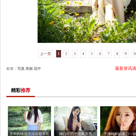
上一页
1
2
3
4
5
6
7
8
9
1
最新资讯
标签：
写真
美丽
花中
精彩
推荐
芳华的味道洗浴在朝晨阳
糊口中的小清爽美男
干净纯粹的夏日一