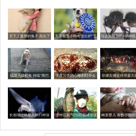
天下上最胖的兔子 高出了
天下最丑小狗奇怪出炉“艾
马达加斯加的418种
儿童
比公
蚁
猫咪大战鳄鱼 持续“两巴
大度贝壳鸡心螺刹时夺去
菲律宾捕捉环球最大
掌”
你的命
水鳄鱼
长相堪比外星人的11种深
“变种巨鼠”可怕巨鼠体形比
畸形婴儿 有数小孩出
海鲨鱼
猫
12个