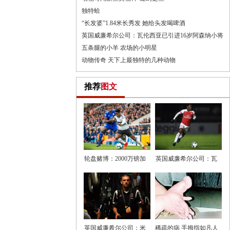
独特蛤
“长发婆”1.84米长秀发 她给头发喝啤酒
英国威廉希尔公司：瓦伦西亚已引进16岁阿森纳小将
五条腿的小羊 农场的小明星
动物传奇 天下上最独特的几种动物
推荐
图文
轮盘赌博：2000万镑加
英国威廉希尔公司：瓦
浮动，
伦西亚
英国威廉希尔公司：米
稀疏的病 手拇指如凡人