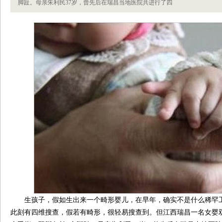
脚趾。母亲朱利民37岁，曾先后在瑞昌当地医院共进行了四
生孩子，假如生出来一个畸形婴儿，在早年，确实不是什么稀罕
此刻有四维搜查，假若有畸形，很轻易搜查到。但江西瑞昌一名女婴