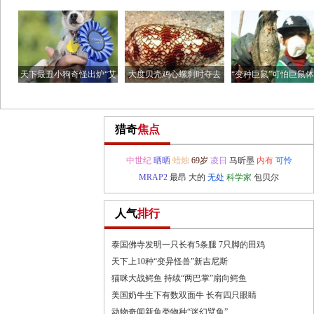
海鲨鱼
鱼 嘴
12个
天下最丑小狗奇怪出炉“艾
大度贝壳鸡心螺刹时夺去
“变种巨鼠”可怕巨鼠
比公
你的命
猫
猎奇
焦点
中世纪
晒晒
蜡烛
69岁
凌日
马昕墨
内有
可怜
MRAP2
最昂
大的
无处
科学家
包贝尔
人气
排行
泰国佛寺发明一只长有5条腿 7只脚的田鸡
天下上10种“变异怪兽”新吉尼斯
猫咪大战鳄鱼 持续“两巴掌”扇向鳄鱼
美国奶牛生下有数双面牛 长有四只眼睛
动物奇闻新鱼类物种“迷幻躄鱼”