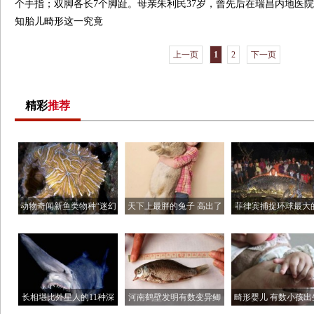
个手指；双脚各长7个脚趾。母亲朱利民37岁，曾先后在瑞昌内地医
知胎儿畸形这一究竟
上一页
1
2
下一页
精彩
推荐
动物奇闻新鱼类物种“迷幻
天下上最胖的兔子 高出了
菲律宾捕捉环球最大
躄鱼
儿童
水鳄鱼
长相堪比外星人的11种深
河南鹤壁发明有数变异鲫
畸形婴儿 有数小孩出