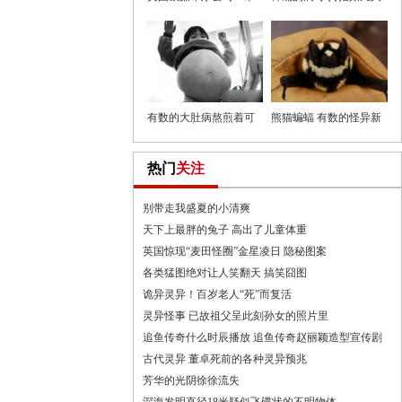
兰依然
的腕
有数的大肚病熬煎着可
熊猫蝙蝠 有数的怪异新
怜的小
型物
热门
关注
别带走我盛夏的小清爽
天下上最胖的兔子 高出了儿童体重
英国惊现“麦田怪圈”金星凌日 隐秘图案
各类猛图绝对让人笑翻天 搞笑囧图
诡异灵异！百岁老人“死”而复活
灵异怪事 已故祖父呈此刻孙女的照片里
追鱼传奇什么时辰播放 追鱼传奇赵丽颖造型宣传剧
古代灵异 董卓死前的各种灵异预兆
芳华的光阴徐徐流失