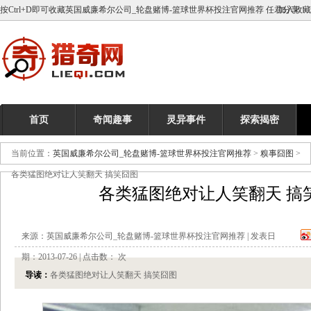
按Ctrl+D即可收藏英国威廉希尔公司_轮盘赌博-篮球世界杯投注官网推荐 任君分享！
加入收藏
首页
奇闻趣事
灵异事件
探索揭密
当前位置：
英国威廉希尔公司_轮盘赌博-篮球世界杯投注官网推荐
>
糗事囧图
>
各类猛图绝对让人笑翻天 搞笑囧图
各类猛图绝对让人笑翻天 搞
来源：英国威廉希尔公司_轮盘赌博-篮球世界杯投注官网推荐 | 发表日
期：2013-07-26 | 点击数：
次
导读：
各类猛图绝对让人笑翻天 搞笑囧图