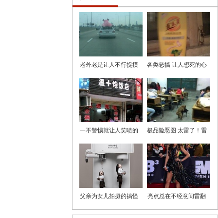
老外老是让人不行捉摸
各类恶搞 让人想死的心
搞笑
都有
一不警惕就让人笑喷的
极品险恶图 太雷了！雷
囧图
到吐
父亲为女儿拍摄的搞怪
亮点总在不经意间雷翻
照片
你 搞