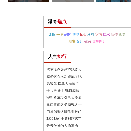
猎奇
焦点
废旧
一抹
酮体
智能
hold
只有
室内
口水
流传
真实
甜蜜
女尸
你敢
搞笑图片
人气
排行
汽车溘然爆炸炸绝路人
成婚这么玩新娘疯了吧
高级黑 瑞典人民疯了
十八般身手 狗狗成精
密斯抢车位引男人撒尿
重口胃辑各类脑残人士
门将90米大脚吊射破门
我和我的小搭档吓坏了
云云传神的人物素描