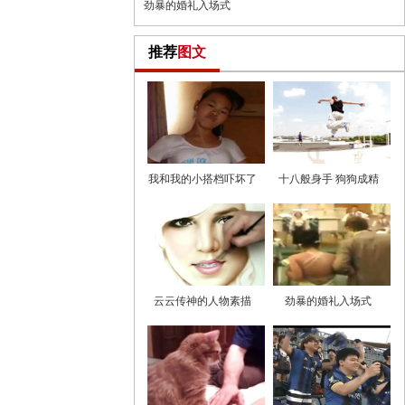
劲暴的婚礼入场式
推荐
图文
我和我的小搭档吓坏了
十八般身手 狗狗成精
云云传神的人物素描
劲暴的婚礼入场式