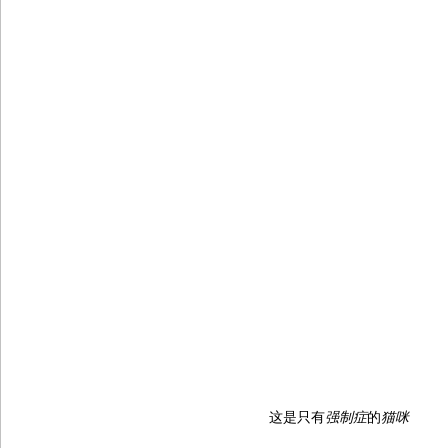
这是只有
强制症
的
猫咪