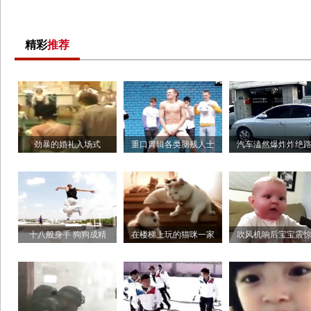
精彩
推荐
劲暴的婚礼入场式
重口胃辑各类脑残人士
汽车溘然爆炸炸绝
十八般身手 狗狗成精
在楼梯上玩的猫咪一家
吹风机响后宝宝震