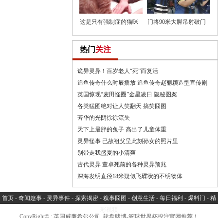
这是只有强制症的猫咪
门将90米大脚吊射破门
热门
关注
诡异灵异！百岁老人“死”而复活
追鱼传奇什么时辰播放 追鱼传奇赵丽颖造型宣传剧
英国惊现“麦田怪圈”金星凌日 隐秘图案
各类猛图绝对让人笑翻天 搞笑囧图
芳华的光阴徐徐流失
天下上最胖的兔子 高出了儿童体重
灵异怪事 已故祖父呈此刻孙女的照片里
别带走我盛夏的小清爽
古代灵异 董卓死前的各种灵异预兆
深海发明直径18米疑似飞碟状的不明物体
首页
-
奇闻趣事
-
灵异事件
-
探索揭密
-
糗事囧图
-
创意生活
-
每日福利
-
爆料门
-
精
彩视频
CopyRight© ; 英国威廉希尔公司_轮盘赌博-篮球世界杯投注官网推荐！