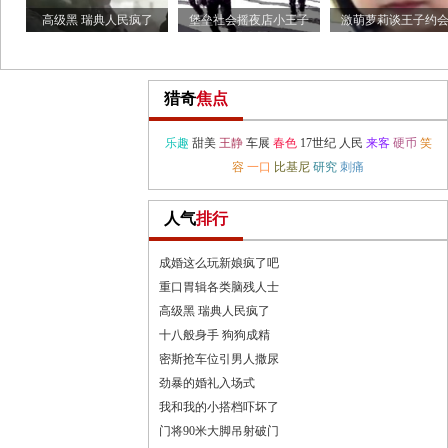
高级黑 瑞典人民疯了
堡垒社会摇夜店小王子
激萌萝莉谈王子约
猎奇
焦点
乐趣
甜美
王静
车展
春色
17世纪
人民
来客
硬币
笑
容
一口
比基尼
研究
刺痛
人气
排行
成婚这么玩新娘疯了吧
重口胃辑各类脑残人士
高级黑 瑞典人民疯了
十八般身手 狗狗成精
密斯抢车位引男人撒尿
劲暴的婚礼入场式
我和我的小搭档吓坏了
门将90米大脚吊射破门